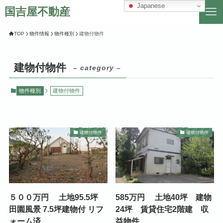
Japanese
国吉屋不動産
TOP
物件情報
物件種別
建物付物件
建物付物件
– category –
物件種別
建物付物件
建物付物件
建物付物件
５００万円 土地95.5坪
585万円 土地40坪 建物
田園風景 7.5坪建物付 リフ
24坪 賃貸住宅2階建 収
ォーム済
益物件