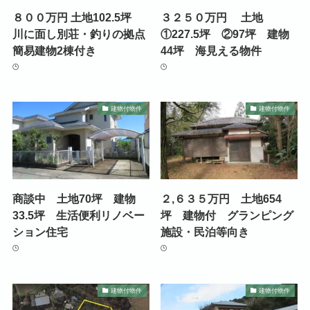
８００万円 土地102.5坪
３２５０万円 土地
川に面し別荘・釣りの拠点
①227.5坪 ②97坪 建物
簡易建物2棟付き
44坪 海見える物件
建物付物件
建物付物件
商談中 土地70坪 建物
２,６３５万円 土地654
33.5坪 生活便利リノベー
坪 建物付 グランピング
ション住宅
施設・民泊等向き
建物付物件
建物付物件