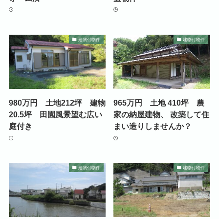
建物付物件
建物付物件
980万円 土地212坪 建物
965万円 土地 410坪 農
20.5坪 田園風景望む広い
家の納屋建物、 改築して住
庭付き
まい造りしませんか？
建物付物件
建物付物件