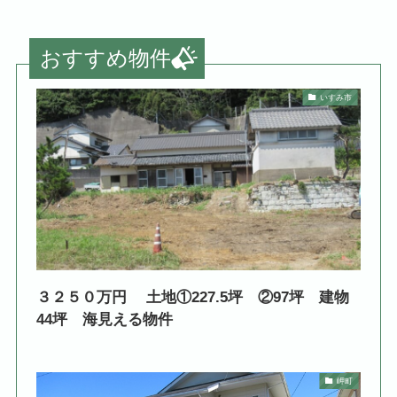
おすすめ物件
いすみ市
３２５０万円 土地①227.5坪 ②97坪 建物
44坪 海見える物件
岬町