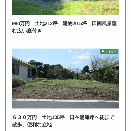
980万円 土地212坪 建物20.5坪 田園風景望
む広い庭付き
いすみ市
６３０万円 土地105坪 日在浦海岸へ徒歩で
散歩、便利な立地