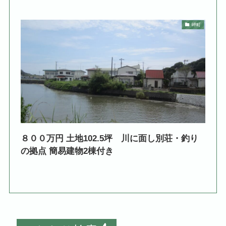
岬町
８００万円 土地102.5坪 川に面し別荘・釣り
の拠点 簡易建物2棟付き