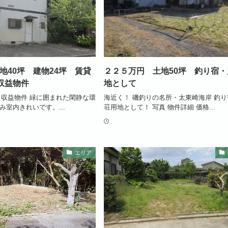
土地40坪 建物24坪 賃貸
２２５万円 土地50坪 釣り宿・
収益物件
地として
 収益物件 緑に囲まれた閑静な環
海近く！ 磯釣りの名所・太東崎海岸 釣
み室内きれいです。...
荘用地として！ 写真 物件詳細 価格...
エリア