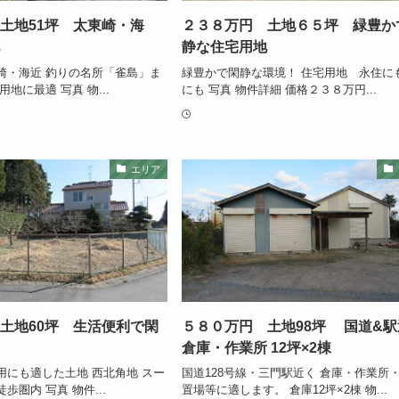
土地51坪 太東崎・海
２３８万円 土地６５坪 緑豊か
静な住宅用地
崎・海近 釣りの名所「雀島」ま
緑豊かで閑静な環境！ 住宅用地 永住に
地に最適 写真 物...
にも 写真 物件詳細 価格２３８万円...
エリア
土地60坪 生活便利で閑
５８０万円 土地98坪 国道&駅
倉庫・作業所 12坪×2棟
用にも適した土地 西北角地 スー
国道128号線・三門駅近く 倉庫・作業所
歩圏内 写真 物件...
置場等に適します。 倉庫12坪×2棟 物...