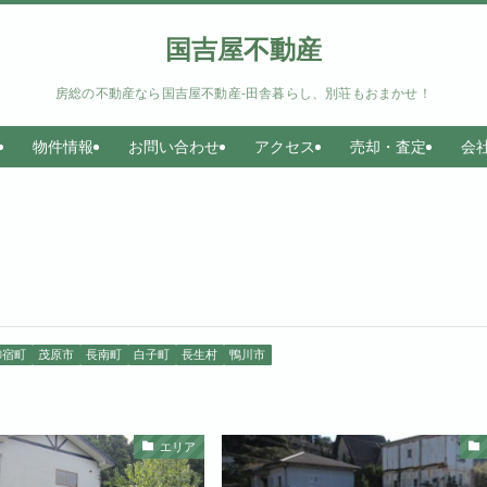
国吉屋不動産
房総の不動産なら国吉屋不動産-田舎暮らし、別荘もおまかせ！
物件情報
お問い合わせ
アクセス
売却・査定
会
御宿町
茂原市
長南町
白子町
長生村
鴨川市
エリア