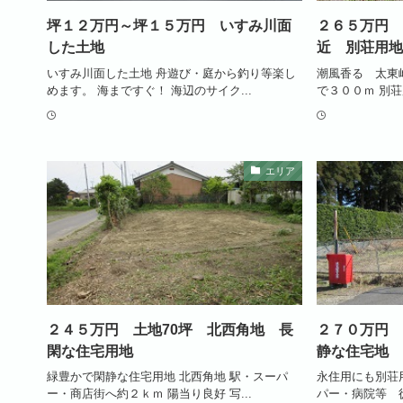
坪１２万円～坪１５万円 いすみ川面
２６５万円 
した土地
近 別荘用地
いすみ川面した土地 舟遊び・庭から釣り等楽し
潮風香る 太東
めます。 海まですぐ！ 海辺のサイク...
で３００ｍ 別荘用
エリア
２４５万円 土地70坪 北西角地 長
２７０万円 
閑な住宅用地
静な住宅地
緑豊かで閑静な住宅用地 北西角地 駅・スーパ
永住用にも別荘
ー・商店街へ約２ｋｍ 陽当り良好 写...
パー・病院等 徒