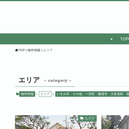
TOP
TOP
物件情報
エリア
エリア
– category –
物件情報
エリア
いすみ市
その他
一宮町
勝浦市
大多喜町
エリア